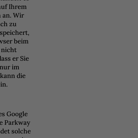
auf Ihrem
 an. Wir
ich zu
speichert,
owser beim
 nicht
ass er Sie
 nur im
 kann die
in.
es Google
tre Parkway
det solche