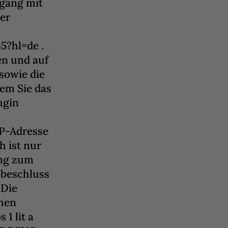
mgang mit
der
5?hl=de .
en und auf
sowie die
em Sie das
ugin
IP-Adresse
 ist nur
ung zum
sbeschluss
 Die
chen
1 lit a