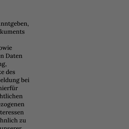
anntgeben,
Dokuments
owie
n Daten
ng,
e des
eldung bei
hierfür
chtlichen
bezogenen
nteressen
hnlich zu
 unserer