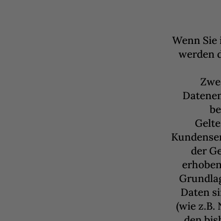
Wenn Sie 
werden d
Zwe
Datene
be
Gelt
Kundenser
der Ge
erhoben,
Grundlag
Daten si
(wie z.B
den bis