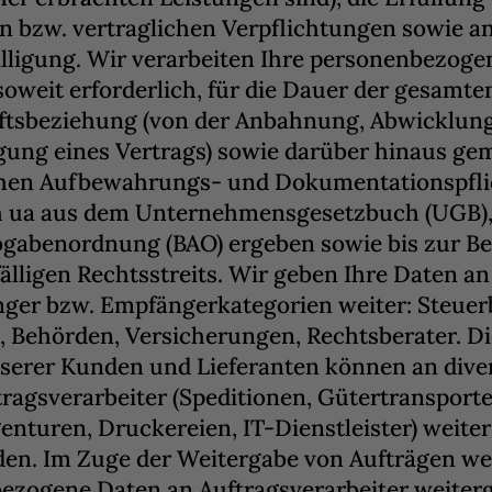
n bzw. vertraglichen Verpflichtungen sowie a
illigung. Wir verarbeiten Ihre personenbezoge
soweit erforderlich, für die Dauer der gesamte
tsbeziehung (von der Anbahnung, Abwicklung
gung eines Vertrags) sowie darüber hinaus ge
chen Aufbewahrungs- und Dokumentationspflic
h ua aus dem Unternehmensgesetzbuch (UGB),
gabenordnung (BAO) ergeben sowie bis zur B
fälligen Rechtsstreits. Wir geben Ihre Daten a
ger bzw. Empfängerkategorien weiter: Steuerb
 Behörden, Versicherungen, Rechtsberater. D
serer Kunden und Lieferanten können an dive
tragsverarbeiter (Speditionen, Gütertransporte
nturen, Druckereien, IT-Dienstleister) weite
en. Im Zuge der Weitergabe von Aufträgen w
ezogene Daten an Auftragsverarbeiter weiterg