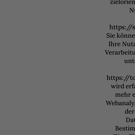
zielorie
Nu
https://
Sie könne
Ihre Nut
Verarbeit
unt
https://t
wird er
mehr e
Webanalys
der
Dat
Bestim