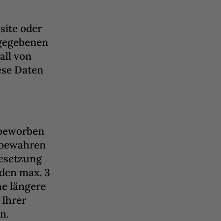
site oder
ngegebenen
all von
ese Daten
.
 beworben
 bewahren
esetzung
rden max. 3
e längere
Ihrer
n.