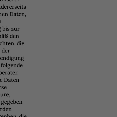
ndererseits
nen Daten,
n
 bis zur
mäß den
hten, die
 der
eendigung
n folgende
erater,
ie Daten
rse
ure,
r gegeben
erden
enben, die