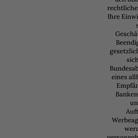
rechtliche
Ihre Einw
Geschäf
Beendi
gesetzli
sic
Bundesab
eines all
Empfän
Banken,
un
Auf
Werbeage
werd
personenb