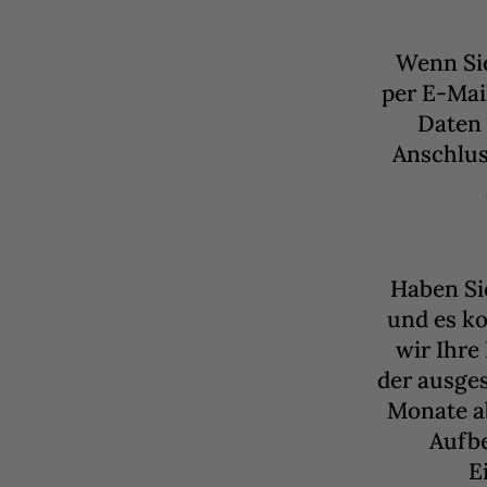
Wenn Sie
per E-Mai
Daten 
Anschlus
Haben Si
und es k
wir Ihr
der ausges
Monate a
Aufb
E