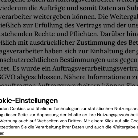
iederum die Aufträge und somit Daten an Su
verarbeiter weitergeben können. Die Weitergab
ießlich zur Erfüllung des Vertrags und der un
tstehenden Rechte und Pflichten. Darüber hin
eßlich mit ausdrücklicher Zustimmung des Bet
agsverarbeiter haben sich zur Einhaltung der
nschutzrechtlichen Bestimmungen uns gege
htet. Es wurde ein Auftragsverarbeitungsvert
SGVO abgeschlossen. Nähere Informationen z
beauftragten Auftragsverarbeitern können Sie 
zirbenhuette(at)a1.net anfragen.
kie-Einstellungen
Ihre Rechte
den Cookies und ähnliche Technologien zur statistischen Nutzungsana
g dieser Seite, zur Anpassung der Inhalte an Ihre Nutzungsgewohnhei
erbung auch auf Webseiten von Dritten. Mit einem Klick auf alle Co
hen grundsätzlich die Rechte auf Auskunft, Ber
kzeptieren Sie die Verarbeitung Ihrer Daten und auch die Weitergabe 
ng, Einschränkung, Datenübertragung, Wider
er.