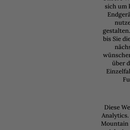
sich um 
Endgerä
nutze
gestalten
bis Sie d
nächs
wünschen,
über d
Einzelfa
Fu
Diese We
Analytics.
Mountain 