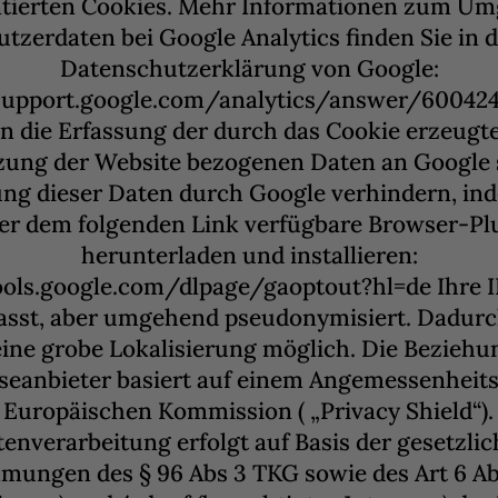
ntierten Cookies. Mehr Informationen zum U
tzerdaten bei Google Analytics finden Sie in 
Datenschutzerklärung von Google:
support.google.com/analytics/answer/600424
n die Erfassung der durch das Cookie erzeugt
zung der Website bezogenen Daten an Google 
ung dieser Daten durch Google verhindern, ind
er dem folgenden Link verfügbare Browser-Pl
herunterladen und installieren:
ools.google.com/dlpage/gaoptout?hl=de Ihre 
fasst, aber umgehend pseudonymisiert. Dadurch
ine grobe Lokalisierung möglich. Die Bezieh
eanbieter basiert auf einem Angemessenheit
 Europäischen Kommission ( „Privacy Shield“).
enverarbeitung erfolgt auf Basis der gesetzli
mungen des § 96 Abs 3 TKG sowie des Art 6 Abs 